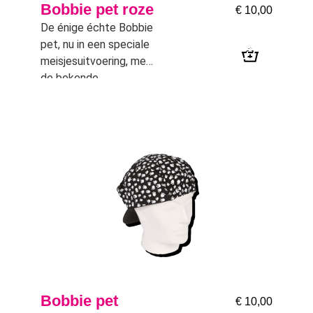
Bobbie pet roze
€
10,00
De énige échte Bobbie
pet, nu in een speciale
meisjesuitvoering, met
de bekende
dierenpootjes. De pet
is gemaakt van stevig
materiaal, met klep,
drukknop en
binnenvoering.
Bobbie pet
€
10,00