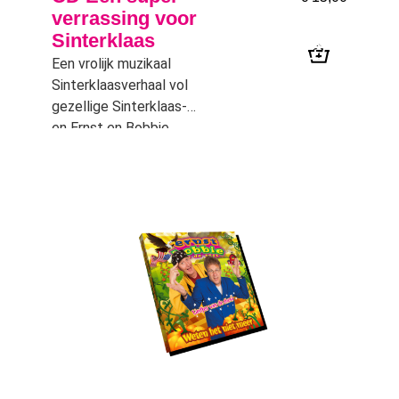
verrassing voor
Sinterklaas
Een vrolijk muzikaal
Sinterklaasverhaal vol
gezellige Sinterklaas-
en Ernst en Bobbie
liedjes. Ernst heeft een
geweldig mooi cadeau
voor Sinterklaas
gemaakt, maar Bobbie
mag het nog niet zien.
Als de