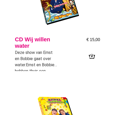
CD Wij willen
€
15,00
water
Deze show van Ernst
en Bobbie gaat over
water.Ernst en Bobbie
hebben thuis een
probleem met de
waterleiding. Er is geen
stromend water meer.
Ze willen bellen met
het waterbedrijf maar
ze belle