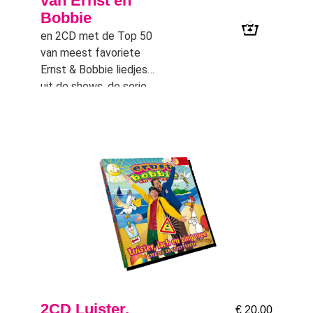
van Ernst en
Bobbie
en 2CD met de Top 50
van meest favoriete
Ernst & Bobbie liedjes
uit de shows, de serie
en de films.
2CD Luister,
€
20,00