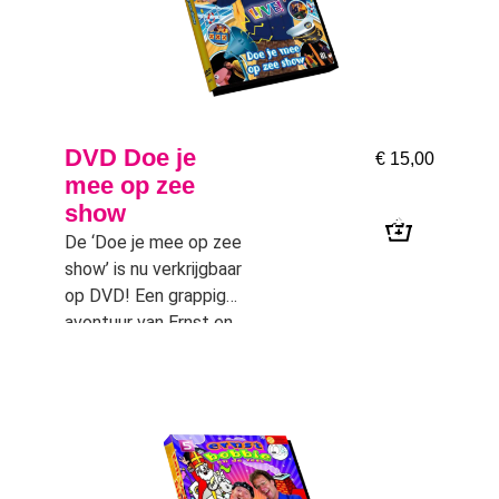
DVD Doe je
€
15,00
mee op zee
show
De ‘Doe je mee op zee
show’ is nu verkrijgbaar
op DVD! Een grappig
avontuur van Ernst en
Bobbie op een cruise
schip met heel veel
komische situaties,
veel muziek en veel
interactie.
Gegarandeerd succe