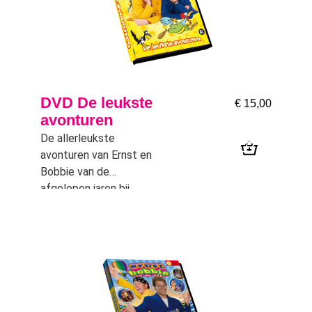
DVD De leukste
€
15,00
avonturen
De allerleukste
avonturen van Ernst en
Bobbie van de
afgelopen jaren bij
elkaar op een
supergrappige DVD. I