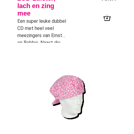
lach en zing
mee
Een super leuke dubbel
CD met heel veel
meezingers van Ernst
en Bobbie. Naast die
gezellige liedjes op de
eerste CD, is er op de
tweede CD een
spannend avontuur te
horen van Ernst en
Bobbie.