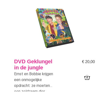
Sinterklaas blij z
DVD Geklungel
€
20,00
in de jungle
Ernst en Bobbie krijgen
een onmogelijke
opdracht: ze moeten
een zeldzaam dier
terugbrengen naar zijn
natuurlijke omgeving.