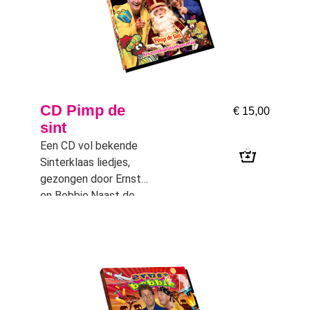
kinderprogramma.
CD Pimp de
€
15,00
sint
Een CD vol bekende
Sinterklaas liedjes,
gezongen door Ernst
en Bobbie.Naast de
oud vertrouwde
Sinterklaas liedjes vind
je een aantal nieuwe
liedjes van die twee
soepkippen en het
bekende “Hallootjes