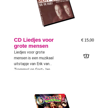
CD Liedjes voor
€
15,00
grote mensen
Liedjes voor grote
mensen is een muzikaal
uitstapje van Erik van
Trommel en Gert-Jan
van den Ende. De
meeste mensen
kennen hen als
respectievelijk Ernst en
Bobbie van het
gelijknamige