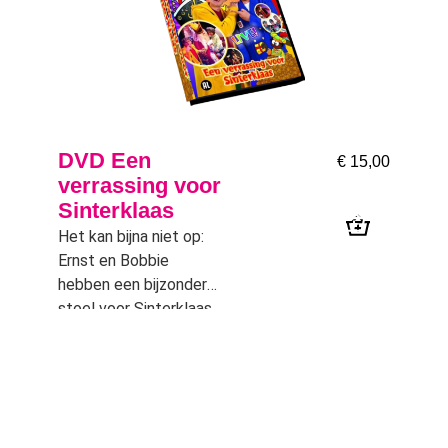
DVD Een
€
15,00
verrassing voor
Sinterklaas
Het kan bijna niet op:
Ernst en Bobbie
hebben een bijzondere
stoel voor Sinterklaas
laten maken en hij is
nog eens heel
waardevol bovendien,
en dan ook nog een
nieuw lied….. wat zal