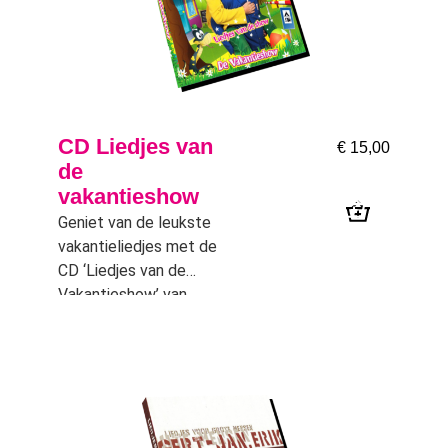
CD Liedjes van
€
15,00
de
vakantieshow
Geniet van de leukste
vakantieliedjes met de
CD ‘Liedjes van de
Vakantieshow’ van
Ernst, Bobbie en de
Rest. Nu verkrijgbaar in
onze webshop!