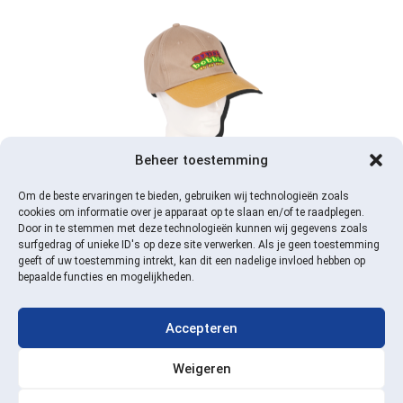
Ernst en Bobbie
€
10,00
Beheer toestemming
baseball cap
Verzendkosten: €
Om de beste ervaringen te bieden, gebruiken wij technologieën zoals
3,95Een fantastische
cookies om informatie over je apparaat op te slaan en/of te raadplegen.
Door in te stemmen met deze technologieën kunnen wij gegevens zoals
toffe Ernst en Bobbie
surfgedrag of unieke ID's op deze site verwerken. Als je geen toestemming
baseball cap. Deze cap
geeft of uw toestemming intrekt, kan dit een nadelige invloed hebben op
is gemaakt van een
bepaalde functies en mogelijkheden.
goede kwaliteit stof en
is verstelbaar. De cap
Accepteren
bevat een geborduurd
logo van Ernst en
Weigeren
Bobbie op