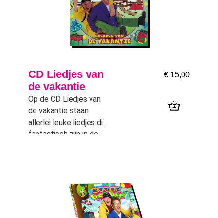
CD Liedjes van
€
15,00
de vakantie
Op de CD Liedjes van
de vakantie staan
allerlei leuke liedjes die
fantastisch zijn in de
vakantieperiode….maar
natuurlijk ook in de rest
van het jaar.