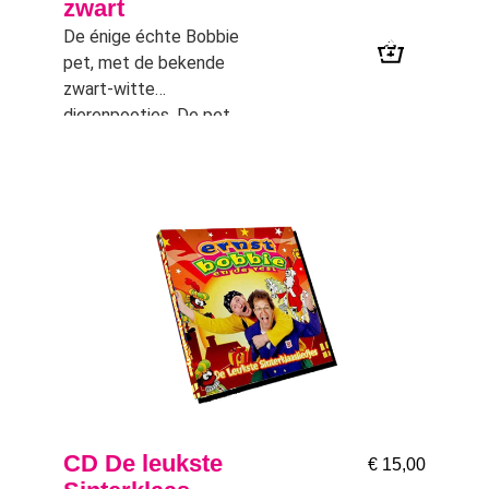
zwart
De énige échte Bobbie
pet, met de bekende
zwart-witte
dierenpootjes. De pet
is gemaakt van stevig
materiaal, met klep,
drukknop en
binnenvoering.
CD De leukste
€
15,00