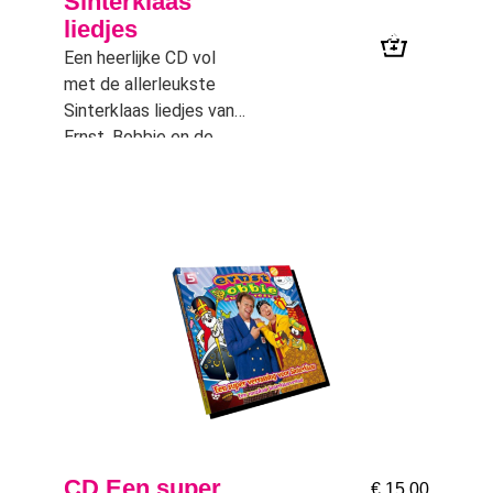
Sinterklaas
liedjes
Een heerlijke CD vol
met de allerleukste
Sinterklaas liedjes van
Ernst, Bobbie en de
rest.
CD Een super
€
15,00