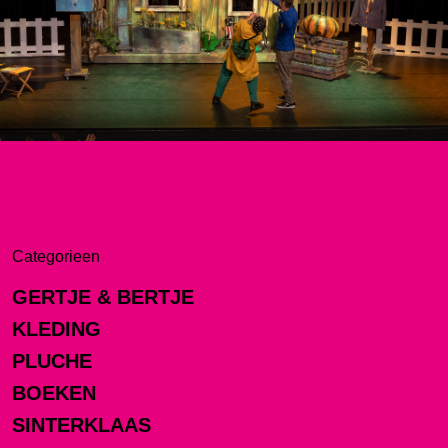
Categorieen
GERTJE & BERTJE
KLEDING
PLUCHE
BOEKEN
SINTERKLAAS