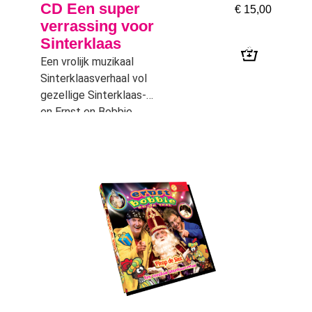
CD Een super
€
15,00
verrassing voor
Sinterklaas
Een vrolijk muzikaal
Sinterklaasverhaal vol
gezellige Sinterklaas-
en Ernst en Bobbie
liedjes. Ernst heeft een
geweldig mooi cadeau
voor Sinterklaas
gemaakt, maar Bobbie
mag het nog niet zien.
Als de