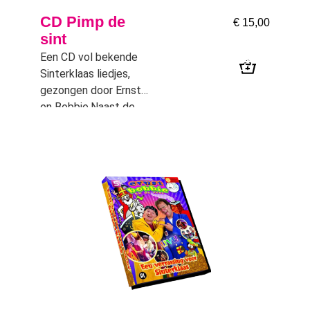
CD Pimp de
€
15,00
sint
Een CD vol bekende
Sinterklaas liedjes,
gezongen door Ernst
en Bobbie.Naast de
oud vertrouwde
Sinterklaas liedjes vind
je een aantal nieuwe
liedjes van die twee
soepkippen en het
bekende “Hallootjes