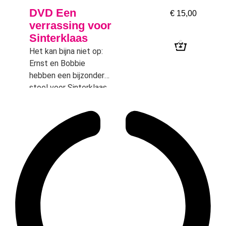
DVD Een
€
15,00
verrassing voor
Sinterklaas
Het kan bijna niet op:
Ernst en Bobbie
hebben een bijzondere
stoel voor Sinterklaas
laten maken en hij is
nog eens heel
waardevol bovendien,
en dan ook nog een
nieuw lied….. wat zal
Sinterklaas blij z