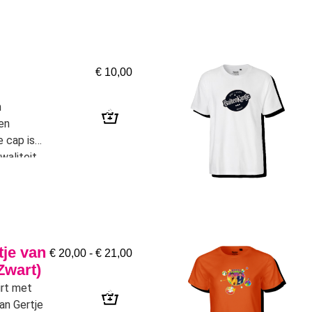
€
10,00
n
en
 cap is
waliteit
 cap
o van
tje van
€
20,00
-
€
21,00
Zwart)
irt met
an Gertje