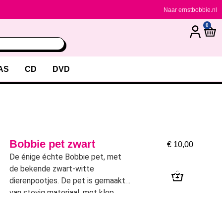
Naar ernstbobbie.nl
0
AS
CD
DVD
Bobbie pet zwart
€
10,00
De énige échte Bobbie pet, met
de bekende zwart-witte
dierenpootjes. De pet is gemaakt
van stevig materiaal, met klep,
drukknop en binnenvoering.