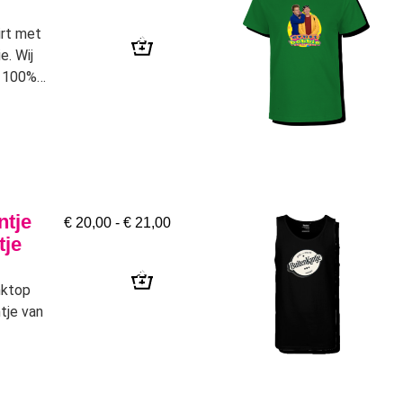
irt met
e. Wij
p 100%
ntje
€
20,00
-
€
21,00
tje
nktop
tje van