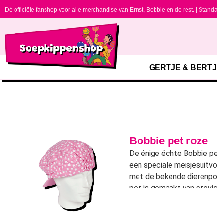
Dé officiële fanshop voor alle merchandise van Ernst, Bobbie en de rest. | Standa
GERTJE & BERTJ
Bobbie pet roze
De énige échte Bobbie pet
een speciale meisjesuitvo
met de bekende dierenpo
pet is gemaakt van stevi
materiaal, met klep, druk
binnenvoering.