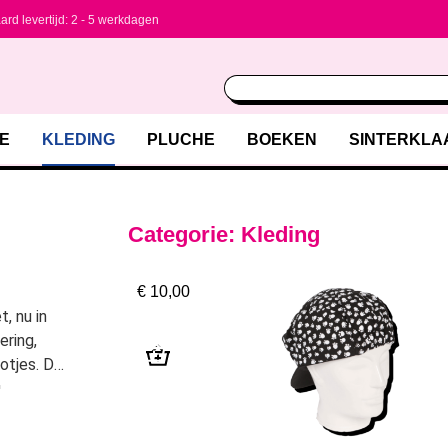
ard levertijd: 2 - 5 werkdagen
E
KLEDING
PLUCHE
BOEKEN
SINTERKLA
Categorie: Kleding
€
10,00
, nu in
ering,
otjes. De
g
knop en