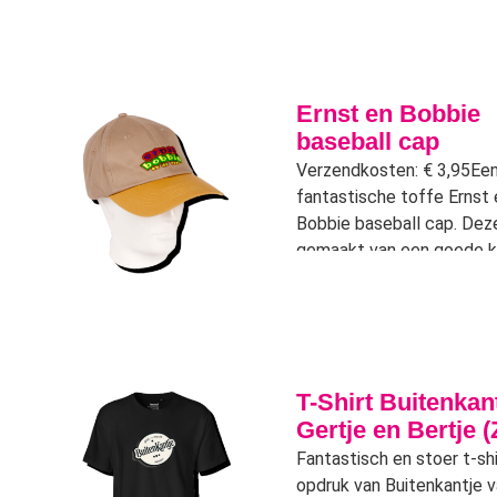
Ernst en Bobbie
baseball cap
Verzendkosten: € 3,95Ee
fantastische toffe Ernst 
Bobbie baseball cap. Deze
gemaakt van een goede k
stof en is verstelbaar. De
bevat een geborduurd log
Ernst en Bobbie op
T-Shirt Buitenkan
Gertje en Bertje (
Fantastisch en stoer t-sh
opdruk van Buitenkantje v