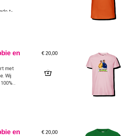
ade t-
bbie en
€
20,00
irt met
e. Wij
p 100%
bbie en
€
20,00